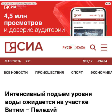
РЕКЛАМА • SAKHAMEDIA.RU
9 АВГУСТА
27°
$
82,17
€
94,84
ВСЕ НОВОСТИ
ПРОИСШЕСТВИЯ
СПОРТ
ЭКОНОМИК
Интенсивный подъем уровня
воды ожидается на участке
Витим – Пеледуй