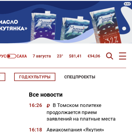
7 августа
23°
$
81,41
€
94,06
Т
ГОД КУЛЬТУРЫ
СПЕЦПРОЕКТЫ
Все новости
16:26
В Томском политехе
₽
продолжается прием
заявлений на платные места
16:18
Авиакомпания «Якутия»