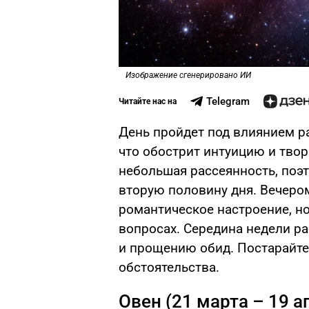
Изображение сгенерировано ИИ
Telegram
Читайте нас на
День пройдет под влиянием р
что обострит интуицию и тво
небольшая рассеянность, поэ
вторую половину дня. Вечер
романтическое настроение, н
вопросах. Середина недели р
и прощению обид. Постарайте
обстоятельства.
Овен (21 марта – 19 а