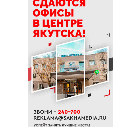
15:30
Мультфильмы по мотивам
эвенских сказок покажут в
Якутске
15:15
Гороскоп на 8 августа 2026
года для всех знаков зодиака
14:58
Единый день подачи
документов в колледжи и
техникумы организовали в
Якутске
14:35
«Ситим»: как 110 километров
сопок долины Туймаада
превращаются в первый
масштабный экомаршрут
14:15
Центр обработки данных для
развития ИИ станет новой
точкой роста цифровой