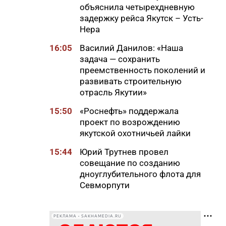
объяснила четырехдневную
задержку рейса Якутск – Усть-
Нера
16:05
Василий Данилов: «Наша
задача — сохранить
преемственность поколений и
развивать строительную
отрасль Якутии»
15:50
«Роснефть» поддержала
проект по возрождению
якутской охотничьей лайки
15:44
Юрий Трутнев провел
совещание по созданию
дноуглубительного флота для
Севморпути
15:39
За первые часы единого дня
подачи документов в Якутске
РЕКЛАМА • SAKHAMEDIA.RU
приняли более 300 заявлений