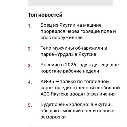
экономики Якутии
14:02
90 лет созидая Якутию:
Топ новостей
Специальный проект ЯСИА к
юбилею строительной
Боец из Якутии на машине
1.
отрасли
прорвался через горящее поле и
спас сослуживцев
13:55
МВД предупредило семьи
участников СВО о новых
Тело мужчины обнаружили в
2.
схемах обмана
парке «Урдэл» в Якутске
13:41
В Якутии заготовили более
Россиян в 2026 году ждут еще две
3.
104 000 тонн сена
короткие рабочие недели
13:31
В Госдуме предложили
АИ-95 — только по топливной
4.
увеличить МРОТ до 50 000
карте: на единственной свободной
рублей
АЗС Якутска вводят ограничения
13:22
Якутский горсуд оправдал
Будет очень холодно: в Якутии
5.
обвиняемого по делу о
обещают мокрый снег и ночные
лесном пожаре на 51 миллион
заморозки
рублей