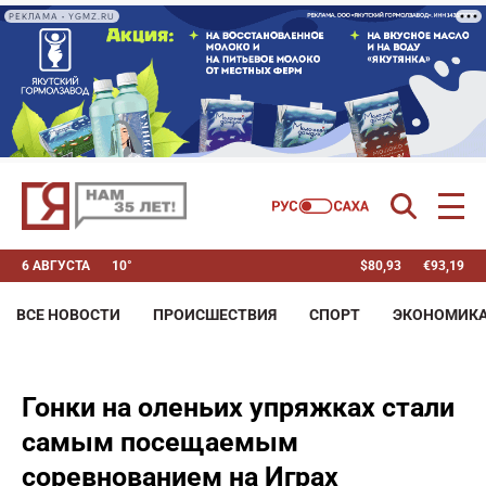
РЕКЛАМА • YGMZ.RU
6 АВГУСТА
10°
$
80,93
€
93,19
ВСЕ НОВОСТИ
ПРОИСШЕСТВИЯ
СПОРТ
ЭКОНОМИК
Гонки на оленьих упряжках стали
самым посещаемым
соревнованием на Играх