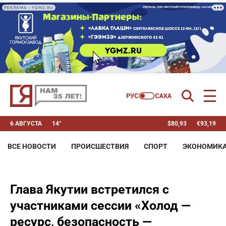
РЕКЛАМА • YGMZ.RU
6 АВГУСТА
14°
$
80,93
€
93,19
ВСЕ НОВОСТИ
ПРОИСШЕСТВИЯ
СПОРТ
ЭКОНОМИК
Глава Якутии встретился с
участниками сессии «Холод —
ресурс, безопасность —