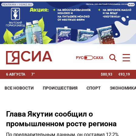
РЕКЛАМА • YGMZ.RU
6 АВГУСТА
7°
$
80,93
€
93,19
ВСЕ НОВОСТИ
ПРОИСШЕСТВИЯ
СПОРТ
ЭКОНОМИК
Глава Якутии сообщил о
промышленном росте региона
По предварительным данным, он составил 12,2%