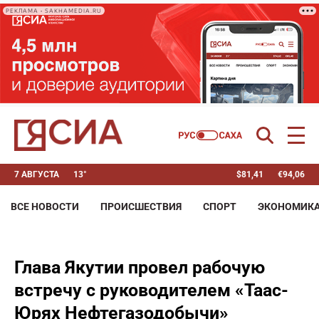
РЕКЛАМА • SAKHAMEDIA.RU
7 АВГУСТА
13°
$
81,41
€
94,06
ВСЕ НОВОСТИ
ПРОИСШЕСТВИЯ
СПОРТ
ЭКОНОМИК
Глава Якутии провел рабочую
встречу с руководителем «Таас-
Юрях Нефтегазодобычи»