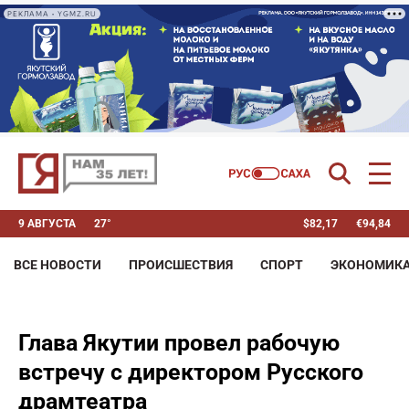
РЕКЛАМА • YGMZ.RU
9 АВГУСТА
27°
$
82,17
€
94,84
ВСЕ НОВОСТИ
ПРОИСШЕСТВИЯ
СПОРТ
ЭКОНОМИК
Глава Якутии провел рабочую
встречу с директором Русского
драмтеатра