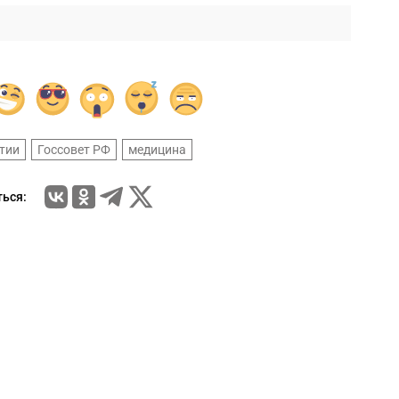
тии
Госсовет РФ
медицина
ься: