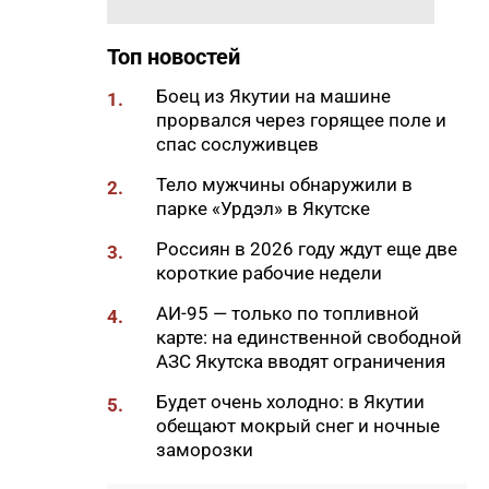
которые могут снизить
будущую пенсию
Топ новостей
11:00
«Моя новая семья»: Тургун и
Боец из Якутии на машине
1.
Сайнаара ищут родителей
прорвался через горящее поле и
спас сослуживцев
10:54
Школьники из Якутии
отправились на Северный
Тело мужчины обнаружили в
2.
полюс с экспедицией
парке «Урдэл» в Якутске
Росатома
Россиян в 2026 году ждут еще две
3.
10:42
В Якутии семь лесных
короткие рабочие недели
пожаров потушили за сутки
АИ-95 — только по топливной
4.
10:40
В июне «Ленские высоты»
₽
карте: на единственной свободной
установили рекорд по
АЗС Якутска вводят ограничения
продажам
Будет очень холодно: в Якутии
5.
10:21
Определен порядок партий в
обещают мокрый снег и ночные
бюллетене на выборах в
заморозки
Госдуму