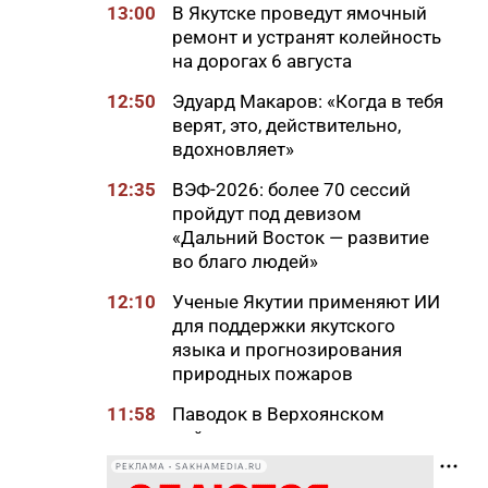
13:00
В Якутске проведут ямочный
ремонт и устранят колейность
на дорогах 6 августа
12:50
Эдуард Макаров: «Когда в тебя
верят, это, действительно,
вдохновляет»
12:35
ВЭФ-2026: более 70 сессий
пройдут под девизом
«Дальний Восток — развитие
во благо людей»
12:10
Ученые Якутии применяют ИИ
для поддержки якутского
языка и прогнозирования
природных пожаров
11:58
Паводок в Верхоянском
районе: вода ушла, идет
подсчет ущерба
РЕКЛАМА • SAKHAMEDIA.RU