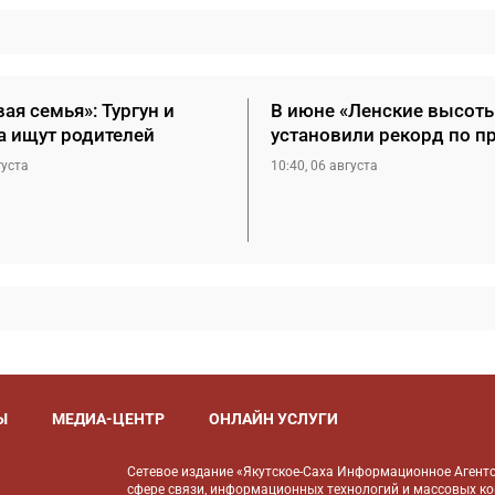
ая семья»: Тургун и
В июне «Ленские высот
а ищут родителей
установили рекорд по 
густа
10:40, 06 августа
Ы
МЕДИА-ЦЕНТР
ОНЛАЙН УСЛУГИ
Сетевое издание «Якутское-Саха Информационное Агентс
сфере связи, информационных технологий и массовых к