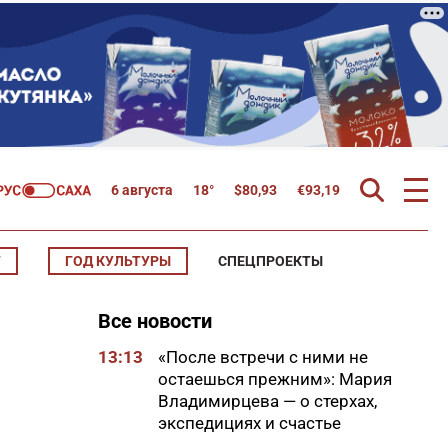
6 августа
18°
$
80,93
€
93,19
Т
ГОД КУЛЬТУРЫ
СПЕЦПРОЕКТЫ
Все новости
13:13
«После встречи с ними не
остаешься прежним»: Мария
Владимирцева — о стерхах,
экспедициях и счастье