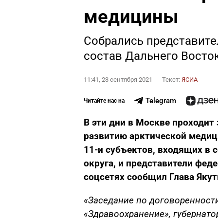
медицины
Собрались представител
состав Дальнего Восто
11:41, 23 сентября 2021
Текст:
ЯСИА
Telegram
Читайте нас на
В эти дни в Москве проходит
развитию арктической медици
11-и субъектов, входящих в 
округа, и представители фед
соцсетях сообщил Глава Якут
«Заседание по договоренност
«Здравоохранение», губернат