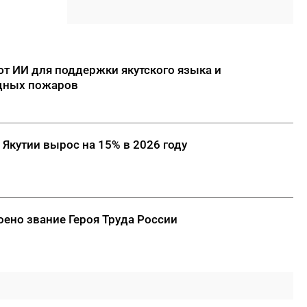
10:09
График и адреса
коммунальных отключений в
Якутске на 6 августа
09:58
Завершен ремонт участка
т ИИ для поддержки якутского языка и
дороги «Нам» в Намском
дных пожаров
районе
09:30
Преподаватель
Корпоративного университета
 Якутии вырос на 15% в 2026 году
АЛРОСА – среди лучших
тренеров по культуре
безопасности России
ДАЛЕЕ
ено звание Героя Труда России