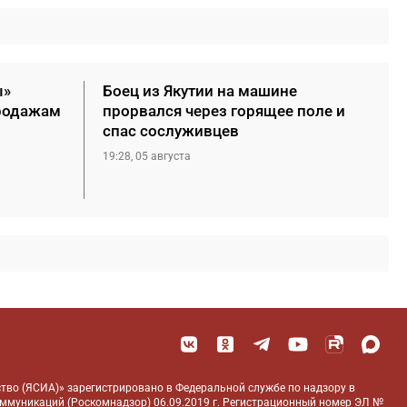
ы»
Боец из Якутии на машине
продажам
прорвался через горящее поле и
спас сослуживцев
19:28, 05 августа
тво (ЯСИА)» зарегистрировано в Федеральной службе по надзору в
оммуникаций (Роскомнадзор) 06.09.2019 г. Регистрационный номер ЭЛ №