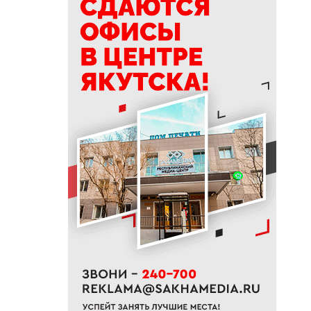
11:41
В зону СВО из Якутии с начала
года направлено более 100
единиц техники
11:39
В Южной Якутии увеличили
суточные лимиты отпуска
бензина
11:26
В Алданском районе
раскрыли кражу
инструментов из гаража
11:14
«Философия комфорта»: как
₽
ЖК «Ленские высоты» создаст
новый уровень жизни в
Якутске
11:13
Названы районы Якутии, где
клещи кусали чаще всего этим
летом
11:01
Россиянам назвали факторы,