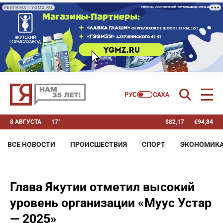
РЕКЛАМА • YGMZ.RU
8 АВГУСТА
17°
$
82,17
€
94,84
ВСЕ НОВОСТИ
ПРОИСШЕСТВИЯ
СПОРТ
ЭКОНОМИК
Глава Якутии отметил высокий
уровень организации «Муус Устар
— 2025»