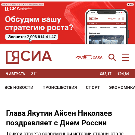
РЕКЛАМА • SAKHAMEDIA.RU
9 АВГУСТА
21°
$
82,17
€
94,84
ВСЕ НОВОСТИ
ПРОИСШЕСТВИЯ
СПОРТ
ЭКОНОМИК
Глава Якутии Айсен Николаев
поздравляет с Днем России
Точкой отсчёта современной истории страны стало