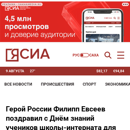
РЕКЛАМА • SAKHAMEDIA.RU
9 АВГУСТА
27°
$
82,17
€
94,84
ВСЕ НОВОСТИ
ПРОИСШЕСТВИЯ
СПОРТ
ЭКОНОМИК
Герой России Филипп Евсеев
поздравил с Днём знаний
учеников школы-интерната для