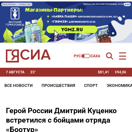
РЕКЛАМА • YGMZ.RU
7 АВГУСТА
23°
$
81,41
€
94,06
ВСЕ НОВОСТИ
ПРОИСШЕСТВИЯ
СПОРТ
ЭКОНОМИК
Герой России Дмитрий Куценко
встретился с бойцами отряда
«Боотур»