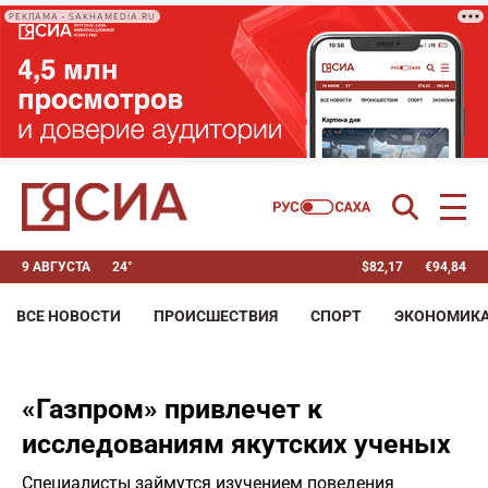
РЕКЛАМА • SAKHAMEDIA.RU
9 АВГУСТА
24°
$
82,17
€
94,84
ВСЕ НОВОСТИ
ПРОИСШЕСТВИЯ
СПОРТ
ЭКОНОМИК
«Газпром» привлечет к
исследованиям якутских ученых
Специалисты займутся изучением поведения