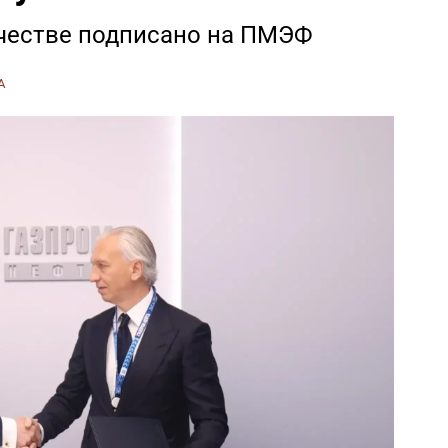
честве подписано на ПМЭФ
А