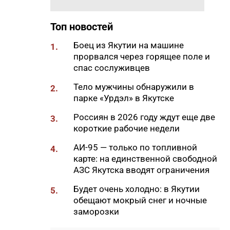
«Движения Первых»
19:30
Более 26 тонн гуманитарной
Топ новостей
помощи доставили в
пострадавший от паводка
Боец из Якутии на машине
1.
Верхоянский район
прорвался через горящее поле и
спас сослуживцев
19:00
Авторы проектов «Ты в игре»
проведут спортивные
Тело мужчины обнаружили в
2.
мероприятия в рамках Дня
парке «Урдэл» в Якутске
физкультурника
Россиян в 2026 году ждут еще две
3.
18:40
Приметы на 8 августа 2026
короткие рабочие недели
года: что можно и нельзя
АИ-95 — только по топливной
делать в Ермолаев день
4.
карте: на единственной свободной
18:18
ВТБ: россияне увеличивают
АЗС Якутска вводят ограничения
расходы на спорт и здоровый
Будет очень холодно: в Якутии
образ жизни
5.
обещают мокрый снег и ночные
18:16
Сенатор Борисов назвал
заморозки
встречу главы Якутии с