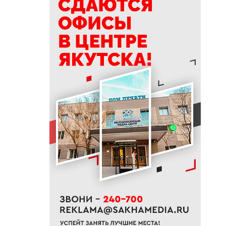
тысяч тонн сена и 200 тонн
сенажа
09:00
На Камчатке завершилась
парусная экспедиция из
Якутии
06:15
До +27 градусов прогреется
воздух в Якутске в субботу
21:00
Деловая программа ВЭФ-2026
охватывает почти 70 сессий
20:33
В Якутии продолжается
доукомплектование ВС РФ
20:02
Более 230 участников СВО
получили за неделю
поддержку психологов Якутии
19:48
В Якутии определены
приоритеты развития