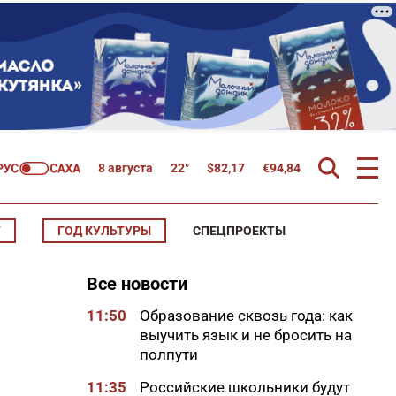
8 августа
22°
$
82,17
€
94,84
Т
ГОД КУЛЬТУРЫ
СПЕЦПРОЕКТЫ
Все новости
11:50
Образование сквозь года: как
выучить язык и не бросить на
полпути
11:35
Российские школьники будут