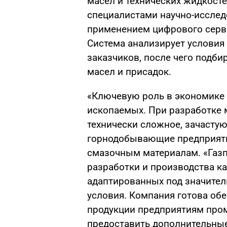
масел и технических жидкост
специалистами научно-исслед
применением цифрового серви
Система анализирует условия
заказчиков, после чего подб
масел и присадок.
«Ключевую роль в экономике 
ископаемых. При разработке 
технически сложное, зачастую
горнодобывающие предприяти
смазочным материалам. «Газ
разработки и производства к
адаптированных под значител
условия. Компания готова об
продукции предприятиям про
предоставить дополнительны