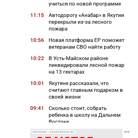
учиться по новой программе
11:15
Автодорогу «Анабар» в Якутии
перекрыли из-за лесного
пожара
10:56
Новая платформа ЕР поможет
ветеранам СВО найти работу
10:22
В Усть-Майском районе
ликвидировали лесной пожар
на 13 гектарах
10:01
Якутяне рассказали, что
считают главным подарком в
своей жизни
09:41
Сколько стоит, собрать
ребенка в школу на Дальнем
Востоке
09:20
В Якутии заготовлено 114
РЕКЛАМА • SAKHAMEDIA.RU