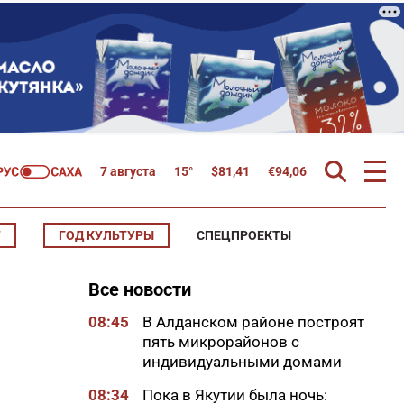
7 августа
15°
$
81,41
€
94,06
Т
ГОД КУЛЬТУРЫ
СПЕЦПРОЕКТЫ
Все новости
08:45
В Алданском районе построят
пять микрорайонов с
индивидуальными домами
08:34
Пока в Якутии была ночь: