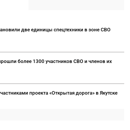
18:01
85-квартирный дом в
Октемцах сдадут в конце
августа
тановили две единицы спецтехники в зоне СВО
17:50
Минздрав Якутии: раннее
выявление гепатита С
позволяет предотвратить
осложнения
прошли более 1300 участников СВО и членов их
17:36
В Таттинском районе в село
забрел медвежонок,
отбившийся от матери
ДАЛЕЕ
участниками проекта «Открытая дорога» в Якутске