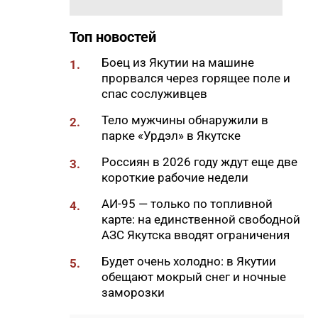
проект «Маршрут заботы» для
пациентов после выписки
Топ новостей
18:47
В Якутии стартовал
Боец из Якутии на машине
1.
молодежный Суглан коренных
прорвался через горящее поле и
малочисленных народов
спас сослуживцев
Севера
Тело мужчины обнаружили в
2.
18:40
В Якутии заготовлено более
парке «Урдэл» в Якутске
65% от годового плана сырого
молока
Россиян в 2026 году ждут еще две
3.
короткие рабочие недели
18:29
Якутские механики
восстановили две единицы
АИ-95 — только по топливной
4.
спецтехники в зоне СВО
карте: на единственной свободной
АЗС Якутска вводят ограничения
18:22
В АЗС Южной Якутии ситуация
стабилизируется
Будет очень холодно: в Якутии
5.
обещают мокрый снег и ночные
18:05
Вышла новая инди-хоррор
заморозки
игра от якутских
разработчиков