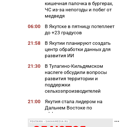
кишечная палочка в бургерах,
ЧС из-за непогоды и побег от
медведя
06:00
В Якутске в пятницу потеплеет
до +23 градусов
21:58
В Якутии планируют создать
центр обработки данных для
развития ИИ
21:30
В Тулагино-Кильдямском
наслеге обсудили вопросы
развития территории и
поддержки
сельхозпроизводителей
21:00
Якутия стала лидером на
Дальнем Востоке по
эффективности управления
охраной труда
РЕКЛАМА • SAKHAMEDIA.RU