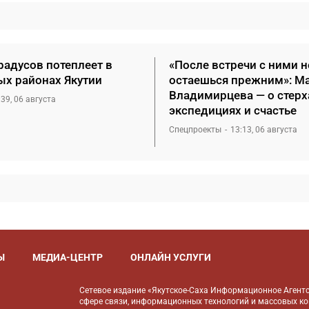
радусов потеплеет в
«После встречи с ними н
ых районах Якутии
остаешься прежним»: М
Владимирцева — о стерх
:39, 06 августа
экспедициях и счастье
Спецпроекты
13:13, 06 августа
Ы
МЕДИА-ЦЕНТР
ОНЛАЙН УСЛУГИ
Сетевое издание «Якутское-Саха Информационное Агентс
сфере связи, информационных технологий и массовых к