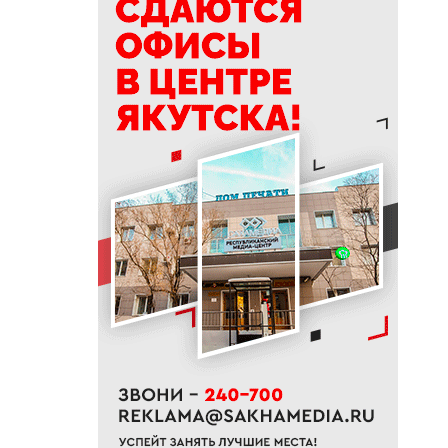
20:30
В Якутии запустили новый
механизм поддержки бизнеса
при чрезвычайных ситуациях
20:11
АЛРОСА продолжает
реализацию стратегических
проектов развития в Якутии
20:00
Более 1,3 тысячи участников
СВО и членов их семей
получили земельные участки
в Якутии
19:50
76% якутян заранее
предупреждают работодателя
об увольнении
19:25
Новый аэропорт в Мирном
планируется ввести в
эксплуатацию в 2027 году
19:00
В Якутии работает пилотный