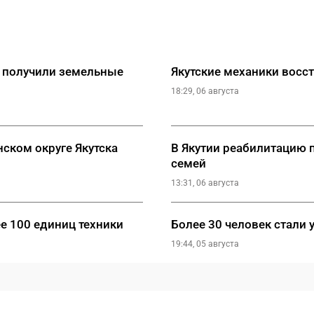
й получили земельные
Якутские механики восс
18:29, 06 августа
ском округе Якутска
В Якутии реабилитацию 
семей
13:31, 06 августа
ее 100 единиц техники
Более 30 человек стали 
19:44, 05 августа