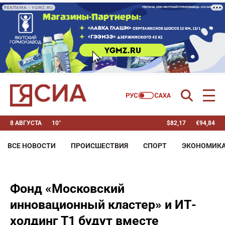
РЕКЛАМА • YGMZ.RU
8 АВГУСТА
10°
$
82,17
€
94,84
ВСЕ НОВОСТИ
ПРОИСШЕСТВИЯ
СПОРТ
ЭКОНОМИК
Фонд «Московский
инновационный кластер» и ИТ-
холдинг Т1 будут вместе