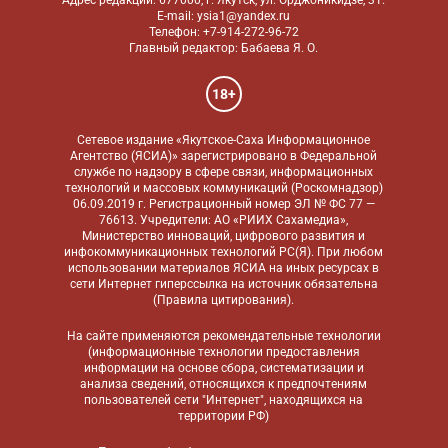
Адрес редакции: 677000, г. Якутск, ул. Орджоникидзе, 31.
E-mail: ysia1@yandex.ru
Телефон: +7-914-272-96-72
Главный редактор: Бабаева Я. О.
18+
Сетевое издание «Якутское-Саха Информационное
Агентство (ЯСИА)» зарегистрировано в Федеральной
службе по надзору в сфере связи, информационных
технологий и массовых коммуникаций (Роскомнадзор)
06.09.2019 г. Регистрационный номер ЭЛ № ФС 77 —
76613. Учредители: АО «РИИХ Сахамедиа»,
Министерство инноваций, цифрового развития и
инфокоммуникационных технологий РС(Я). При любом
использовании материалов ЯСИА на иных ресурсах в
сети Интернет гиперссылка на источник обязательна
(
Правила цитирования
).
На сайте применяются
рекомендательные технологии
(информационные технологии предоставления
информации на основе сбора, систематизации и
анализа сведений, относящихся к предпочтениям
пользователей сети "Интернет", находящихся на
территории РФ)