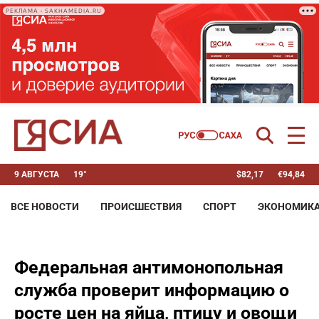
РЕКЛАМА • SAKHAMEDIA.RU
9 АВГУСТА
19°
$
82,17
€
94,84
ВСЕ НОВОСТИ
ПРОИСШЕСТВИЯ
СПОРТ
ЭКОНОМИК
Федеральная антимонопольная
служба проверит информацию о
росте цен на яйца, птицу и овощи