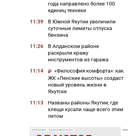
года направлено более 100
единиц техники
11:39
В Южной Якутии увеличили
суточные лимиты отпуска
бензина
11:26
В Алданском районе
раскрыли кражу
инструментов из гаража
11:14
«Философия комфорта»: как
₽
ЖК «Ленские высоты» создаст
новый уровень жизни в
Якутске
11:13
Названы районы Якутии, где
клещи кусали чаще всего этим
летом
11:01
Россиянам назвали факторы,
РЕКЛАМА • SAKHAMEDIA.RU
которые могут снизить