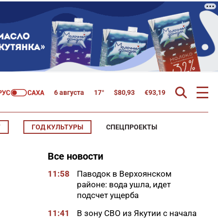
6 августа
17°
$
80,93
€
93,19
Т
ГОД КУЛЬТУРЫ
СПЕЦПРОЕКТЫ
Все новости
11:58
Паводок в Верхоянском
районе: вода ушла, идет
подсчет ущерба
11:41
В зону СВО из Якутии с начала