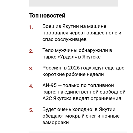
коммунальных отключений в
Якутске на 6 августа
Топ новостей
09:58
Завершен ремонт участка
Боец из Якутии на машине
1.
дороги «Нам» в Намском
прорвался через горящее поле и
районе
спас сослуживцев
09:30
Преподаватель
Тело мужчины обнаружили в
2.
Корпоративного университета
парке «Урдэл» в Якутске
АЛРОСА – среди лучших
тренеров по культуре
Россиян в 2026 году ждут еще две
3.
безопасности России
короткие рабочие недели
09:20
70 лет созидания: как
АИ-95 — только по топливной
4.
менялась строительная
карте: на единственной свободной
отрасль России
АЗС Якутска вводят ограничения
09:09
В Верхневилюйском районе
Будет очень холодно: в Якутии
5.
при падении с высоты погиб
обещают мокрый снег и ночные
мужчина
заморозки
09:00
Якутская стройка ушла в