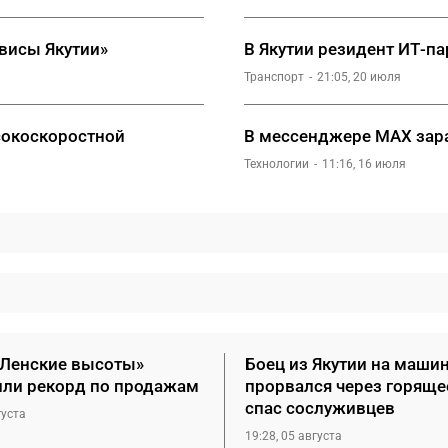
рвисы Якутии»
В Якутии резидент ИТ-п
Транспорт
21:05, 20 июля
сокоскоростной
В мессенджере MAX зара
Технологии
11:16, 16 июля
«Ленские высоты»
Боец из Якутии на маши
или рекорд по продажам
прорвался через горяще
спас сослуживцев
густа
19:28, 05 августа