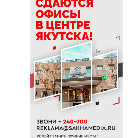
будущую пенсию
11:00
«Моя новая семья»: Тургун и
Сайнаара ищут родителей
10:54
Школьники из Якутии
отправились на Северный
полюс с экспедицией
Росатома
10:42
В Якутии семь лесных
пожаров потушили за сутки
10:40
В июне «Ленские высоты»
₽
установили рекорд по
продажам
10:21
Определен порядок партий в
бюллетене на выборах в
Госдуму
10:09
График и адреса