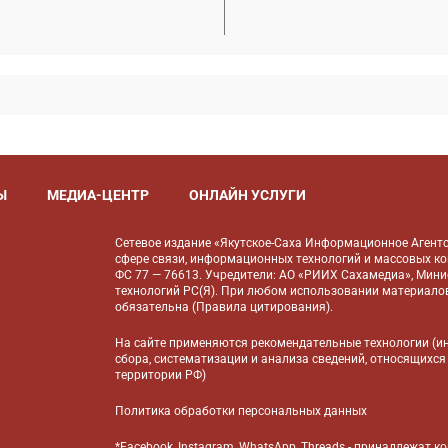
Ы
МЕДИА-ЦЕНТР
ОНЛАЙН УСЛУГИ
Сетевое издание «Якутское-Саха Информационное Агентс
сфере связи, информационных технологий и массовых к
ФС 77 — 76613. Учредители: АО «РИИХ Сахамедиа», Мин
технологий РС(Я). При любом использовании материалов
обязательна (
Правила цитирования
).
На сайте применяются
рекомендательные технологии
(и
сбора, систематизации и анализа сведений, относящихся
территории РФ)
Политика обработки персональных данных
*Facebook, Instagram, WhatsApp, Threads - принадлежат 