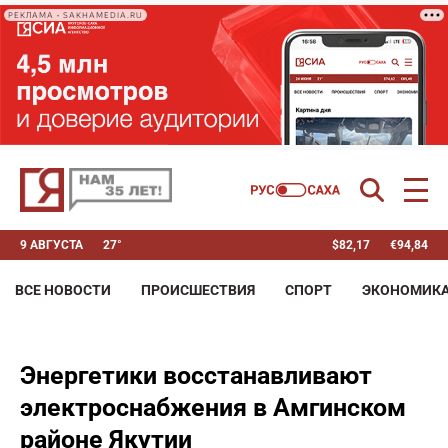
РЕКЛАМА • SAKHAMEDIA.RU
9 АВГУСТА
27°
$
82,17
€
94,84
ВСЕ НОВОСТИ
ПРОИСШЕСТВИЯ
СПОРТ
ЭКОНОМИК
Энергетики восстанавливают
электроснабжения в Амгинском
районе Якутии