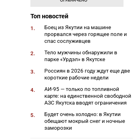
18:01
85-квартирный дом в
Топ новостей
Октемцах сдадут в конце
августа
Боец из Якутии на машине
1.
17:50
прорвался через горящее поле и
Минздрав Якутии: раннее
спас сослуживцев
выявление гепатита С
позволяет предотвратить
Тело мужчины обнаружили в
2.
осложнения
парке «Урдэл» в Якутске
17:36
В Таттинском районе в село
Россиян в 2026 году ждут еще две
3.
забрел медвежонок,
короткие рабочие недели
отбившийся от матери
АИ-95 — только по топливной
4.
17:30
Якутяне могут попасть в
карте: на единственной свободной
Гранд-финал «КАРДО» через
АЗС Якутска вводят ограничения
открытые квалификации во
Владивостоке
Будет очень холодно: в Якутии
5.
обещают мокрый снег и ночные
17:15
ООО «Транснефть – Восток»
заморозки
оказало помощь эвенкийской
общине