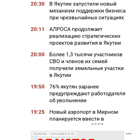
20:30
В Якутии запустили новый
механизм поддержки бизнеса
при чрезвычайных ситуациях
20:11
АЛРОСА продолжает
реализацию стратегических
проектов развития в Якутии
20:00
Более 1,3 тысячи участников
СВО и членов их семей
получили земельные участки
в Якутии
19:50
76% якутян заранее
предупреждают работодателя
об увольнении
19:25
Новый аэропорт в Мирном
планируется ввести в
эксплуатацию в 2027 году
РЕКЛАМА • SAKHAMEDIA.RU
19:00
В Якутии работает пилотный