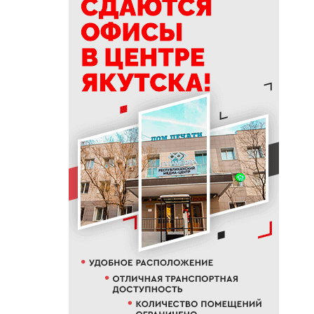
проект «Маршрут заботы» для
пациентов после выписки
18:47
В Якутии стартовал
молодежный Суглан коренных
малочисленных народов
Севера
18:40
В Якутии заготовлено более
65% от годового плана сырого
молока
18:29
Якутские механики
восстановили две единицы
спецтехники в зоне СВО
18:22
В АЗС Южной Якутии ситуация
стабилизируется
18:05
Вышла новая инди-хоррор
игра от якутских
разработчиков