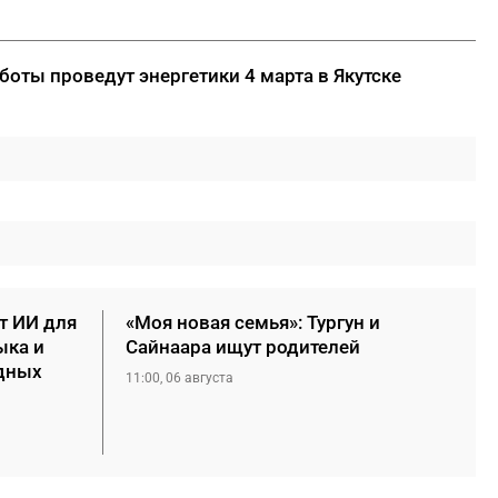
оты проведут энергетики 4 марта в Якутске
т ИИ для
«Моя новая семья»: Тургун и
ыка и
Сайнаара ищут родителей
дных
11:00, 06 августа