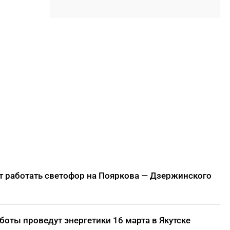
17:00
Минтранс Якутии:
транспортный комплекс
полностью обеспечен
топливом
16:48
«Рыцари Сорока Островов»
₽
опустили меч: Wink объявляет
о завершении съемок
фантастического сериала
16:47
Грибы: срезать или
выкручивать? Запомните раз
и навсегда
ДАЛЕЕ
ет работать светофор на Пояркова — Дзержинского
оты проведут энергетики 16 марта в Якутске