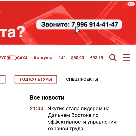
6 августа
14°
$
80,93
€
93,19
Т
ГОД КУЛЬТУРЫ
СПЕЦПРОЕКТЫ
Все новости
21:00
Якутия стала лидером на
Дальнем Востоке по
эффективности управления
охраной труда