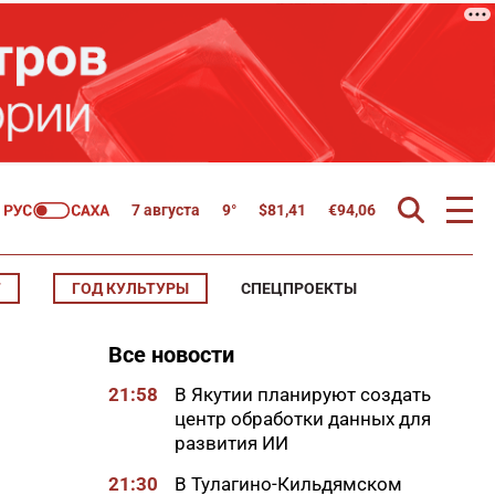
7 августа
9°
$
81,41
€
94,06
Т
ГОД КУЛЬТУРЫ
СПЕЦПРОЕКТЫ
Все новости
21:58
В Якутии планируют создать
центр обработки данных для
развития ИИ
21:30
В Тулагино-Кильдямском