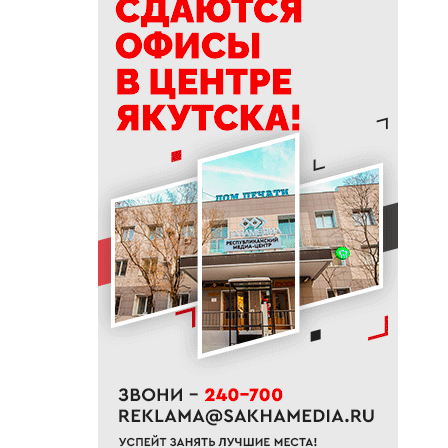
19:50
76% якутян заранее
предупреждают работодателя
об увольнении
19:25
Новый аэропорт в Мирном
планируется ввести в
эксплуатацию в 2027 году
19:00
В Якутии работает пилотный
проект «Маршрут заботы» для
пациентов после выписки
18:47
В Якутии стартовал
молодежный Суглан коренных
малочисленных народов
Севера
18:40
В Якутии заготовлено более
65% от годового плана сырого
молока