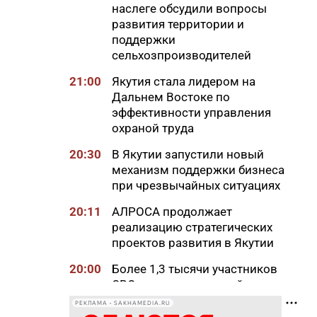
наслеге обсудили вопросы
развития территории и
поддержки
сельхозпроизводителей
21:00
Якутия стала лидером на
Дальнем Востоке по
эффективности управления
охраной труда
20:30
В Якутии запустили новый
механизм поддержки бизнеса
при чрезвычайных ситуациях
20:11
АЛРОСА продолжает
реализацию стратегических
проектов развития в Якутии
20:00
Более 1,3 тысячи участников
СВО и членов их семей
получили земельные участки
РЕКЛАМА • SAKHAMEDIA.RU
в Якутии