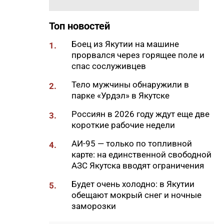
18:29
Якутские механики
восстановили две единицы
Топ новостей
спецтехники в зоне СВО
Боец из Якутии на машине
1.
18:22
В АЗС Южной Якутии ситуация
прорвался через горящее поле и
стабилизируется
спас сослуживцев
18:05
Вышла новая инди-хоррор
Тело мужчины обнаружили в
2.
игра от якутских
парке «Урдэл» в Якутске
разработчиков
Россиян в 2026 году ждут еще две
3.
18:01
85-квартирный дом в
короткие рабочие недели
Октемцах сдадут в конце
августа
АИ-95 — только по топливной
4.
карте: на единственной свободной
17:50
Минздрав Якутии: раннее
АЗС Якутска вводят ограничения
выявление гепатита С
позволяет предотвратить
Будет очень холодно: в Якутии
5.
осложнения
обещают мокрый снег и ночные
заморозки
17:36
В Таттинском районе в село
забрел медвежонок,