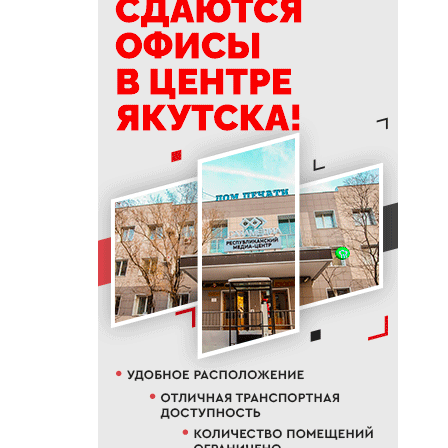
15:46
Мошенники придумали новую
схему обмана с
«экстрасенсами»
15:39
Приметы на 9 августа 2026
года: как провести день
Пантелеймона
15:29
К Земле приближается
потенциально опасный
астероид
14:41
В трех районах Якутии
прогнозируют сильные дожди
13:32
В Якутии за сутки потушили
десять лесных пожаров
12:52
Гороскоп на неделю с 10 по 16
августа 2026 года
12:29
Айсен Николаев поздравил