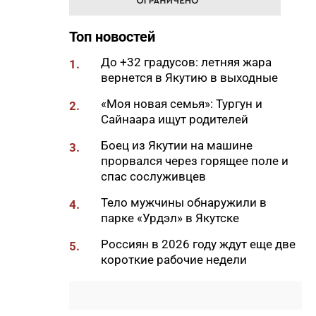
якутян с Всероссийским днем
физкультурника
Топ новостей
11:50
Образование сквозь года: как
выучить язык и не бросить на
До +32 градусов: летняя жара
1.
полпути
вернется в Якутию в выходные
11:35
Российские школьники будут
«Моя новая семья»: Тургун и
2.
учиться по новой программе
Сайнаара ищут родителей
11:15
Автодорогу «Анабар» в Якутии
Боец из Якутии на машине
3.
перекрыли из-за лесного
прорвался через горящее поле и
пожара
спас сослуживцев
10:56
Новая платформа ЕР поможет
Тело мужчины обнаружили в
4.
ветеранам СВО найти работу
парке «Урдэл» в Якутске
10:22
В Усть-Майском районе
Россиян в 2026 году ждут еще две
5.
ликвидировали лесной пожар
короткие рабочие недели
на 13 гектарах
10:01
Якутяне рассказали, что
считают главным подарком в