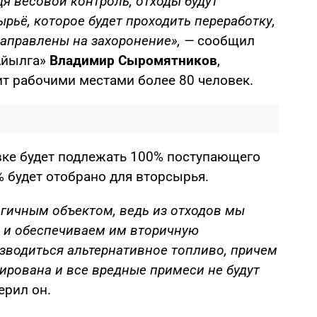
дя весовой контроль, отходы будут
рьё, которое будет проходить переработку,
направлены на захоронение», —
сообщил
Айылга»
Владимир Сыромятников
,
ит рабочими местами более 80 человек.
овке будет подлежать 100% поступающего
% будет отобрано для вторсырья.
огичным объектом, ведь из отходов мы
 и обеспечиваем им вторичную
изводиться альтернативное топливо, причем
ирована и все вредные примеси не будут
ерил он.