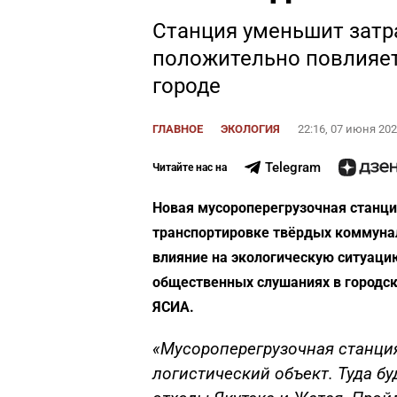
Станция уменьшит затр
положительно повлияет
городе
ГЛАВНОЕ
ЭКОЛОГИЯ
22:16, 07 июня 20
Telegram
Читайте нас на
Новая мусороперегрузочная станци
транспортировке твёрдых коммунал
влияние на экологическую ситуацию
общественных слушаниях в городс
ЯСИА.
«Мусороперегрузочная станци
логистический объект. Туда б