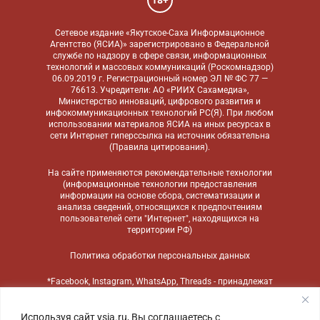
Сетевое издание «Якутское-Саха Информационное
Агентство (ЯСИА)» зарегистрировано в Федеральной
службе по надзору в сфере связи, информационных
технологий и массовых коммуникаций (Роскомнадзор)
06.09.2019 г. Регистрационный номер ЭЛ № ФС 77 —
76613. Учредители: АО «РИИХ Сахамедиа»,
Министерство инноваций, цифрового развития и
инфокоммуникационных технологий РС(Я). При любом
использовании материалов ЯСИА на иных ресурсах в
сети Интернет гиперссылка на источник обязательна
(
Правила цитирования
).
На сайте применяются
рекомендательные технологии
(информационные технологии предоставления
информации на основе сбора, систематизации и
анализа сведений, относящихся к предпочтениям
пользователей сети "Интернет", находящихся на
территории РФ)
Политика обработки персональных данных
*Facebook, Instagram, WhatsApp, Threads - принадлежат
компании Meta, признанной экстремистской
организацией и запрещенной в России
Используя сайт ysia.ru, Вы соглашаетесь с