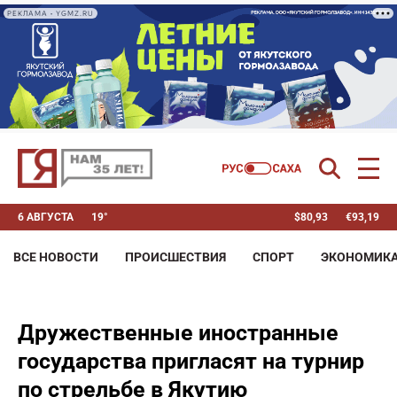
РЕКЛАМА • YGMZ.RU
6 АВГУСТА
19°
$
80,93
€
93,19
ВСЕ НОВОСТИ
ПРОИСШЕСТВИЯ
СПОРТ
ЭКОНОМИК
Дружественные иностранные
государства пригласят на турнир
по стрельбе в Якутию