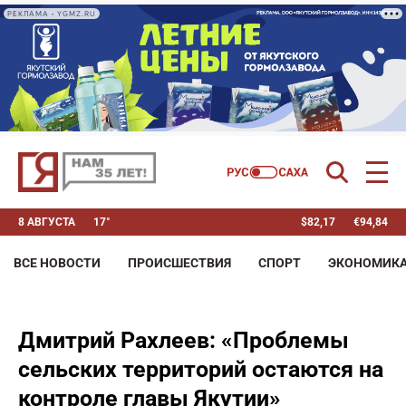
РЕКЛАМА • YGMZ.RU
8 АВГУСТА
17°
$
82,17
€
94,84
ВСЕ НОВОСТИ
ПРОИСШЕСТВИЯ
СПОРТ
ЭКОНОМИК
Дмитрий Рахлеев: «Проблемы
сельских территорий остаются на
контроле главы Якутии»