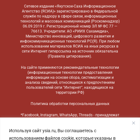
Сетевое издание «Якутское-Саха Информационное
Агентство (ЯСИА)» зарегистрировано в Федеральной
службе по надзору в сфере связи, информационных
технологий и массовых коммуникаций (Роскомнадзор)
06.09.2019 г. Регистрационный номер ЭЛ № ФС 77 —
76613. Учредители: АО «РИИХ Сахамедиа»,
Министерство инноваций, цифрового развития и
инфокоммуникационных технологий РС(Я). При любом
использовании материалов ЯСИА на иных ресурсах в
сети Интернет гиперссылка на источник обязательна
(
Правила цитирования
).
На сайте применяются
рекомендательные технологии
(информационные технологии предоставления
информации на основе сбора, систематизации и
анализа сведений, относящихся к предпочтениям
пользователей сети "Интернет", находящихся на
территории РФ)
Политика обработки персональных данных
*Facebook, Instagram, WhatsApp, Threads - принадлежат
компании Meta, признанной экстремистской
организацией и запрещенной в России
Используя сайт ysia.ru, Вы соглашаетесь с
использованием файлов cookie, которые указаны в