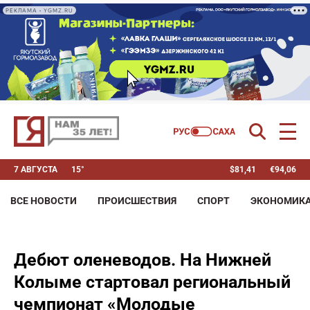
РЕКЛАМА • YGMZ.RU
7 АВГУСТА
15°
$
81,41
€
94,06
ВСЕ НОВОСТИ
ПРОИСШЕСТВИЯ
СПОРТ
ЭКОНОМИК
Дебют оленеводов. На Нижней
Колыме стартовал региональный
чемпионат «Молодые