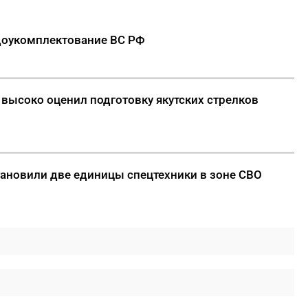
ребенка в школу на Дальнем
Востоке
доукомплектование ВС РФ
ДАЛЕЕ
 высоко оценил подготовку якутских стрелков
тановили две единицы спецтехники в зоне СВО