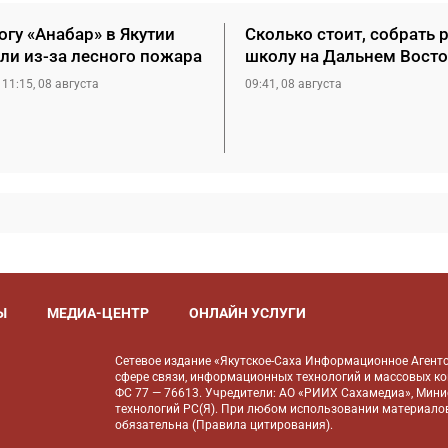
гу «Анабар» в Якутии
Сколько стоит, собрать 
ли из-за лесного пожара
школу на Дальнем Восто
11:15, 08 августа
09:41, 08 августа
Ы
МЕДИА-ЦЕНТР
ОНЛАЙН УСЛУГИ
Сетевое издание «Якутское-Саха Информационное Агентс
сфере связи, информационных технологий и массовых к
ФС 77 — 76613. Учредители: АО «РИИХ Сахамедиа», Мин
технологий РС(Я). При любом использовании материалов
обязательна (
Правила цитирования
).