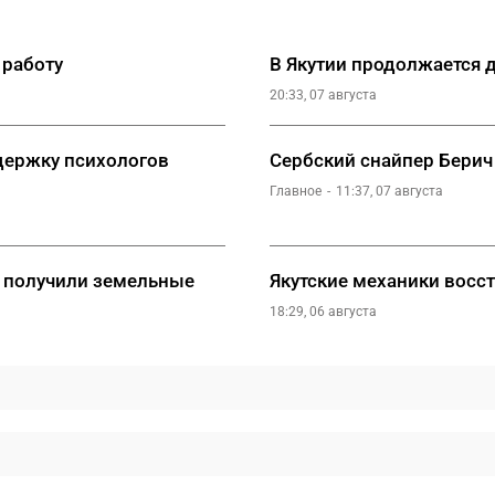
 работу
В Якутии продолжается 
20:33, 07 августа
держку психологов
Сербский снайпер Берич
Главное
11:37, 07 августа
й получили земельные
Якутские механики восс
18:29, 06 августа