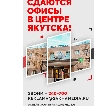
15:39
Приметы на 9 августа 2026
года: как провести день
Пантелеймона
15:29
К Земле приближается
потенциально опасный
астероид
14:41
В трех районах Якутии
прогнозируют сильные дожди
13:32
В Якутии за сутки потушили
десять лесных пожаров
12:52
Гороскоп на неделю с 10 по 16
августа 2026 года
12:29
Айсен Николаев поздравил
якутян с Всероссийским днем
физкультурника