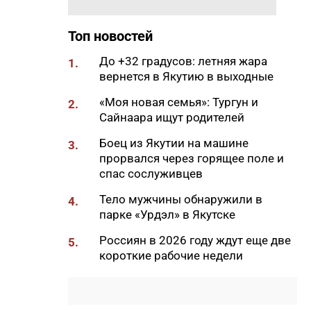
11:50
Образование сквозь года: как
выучить язык и не бросить на
полпути
Топ новостей
11:35
Российские школьники будут
До +32 градусов: летняя жара
1.
учиться по новой программе
вернется в Якутию в выходные
11:15
Автодорогу «Анабар» в Якутии
«Моя новая семья»: Тургун и
2.
перекрыли из-за лесного
Сайнаара ищут родителей
пожара
Боец из Якутии на машине
3.
10:56
Новая платформа ЕР поможет
прорвался через горящее поле и
ветеранам СВО найти работу
спас сослуживцев
10:22
В Усть-Майском районе
Тело мужчины обнаружили в
4.
ликвидировали лесной пожар
парке «Урдэл» в Якутске
на 13 гектарах
Россиян в 2026 году ждут еще две
5.
10:01
Якутяне рассказали, что
короткие рабочие недели
считают главным подарком в
своей жизни
09:41
Сколько стоит, собрать