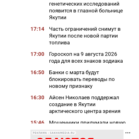
генетических исследований
появится в глазной больнице
Якутии
17:14
Часть ограничений снимут в
Якутии после новой партии
топлива
17:00
Гороскоп на 9 августа 2026
года для всех знаков зодиака
16:50
Банки с марта будут
блокировать переводы по
новому признаку
16:30
Айсен Николаев поддержал
создание в Якутии
арктического центра зрения
15:46
Мошенники придумали новую
схему обмана с
РЕКЛАМА • SAKHAMEDIA.RU
«экстрасенсами»