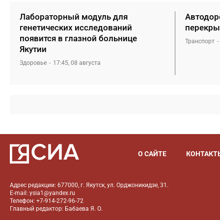
Лабораторный модуль для
Автодоро
генетических исследований
перекры
появится в глазной больнице
Транспорт
Якутии
Здоровье
17:45, 08 августа
О САЙТЕ
КОНТАКТ
Адрес редакции: 677000, г. Якутск, ул. Орджоникидзе, 31.
E-mail: ysia1@yandex.ru
Телефон: +7-914-272-96-72
Главный редактор: Бабаева Я. О.