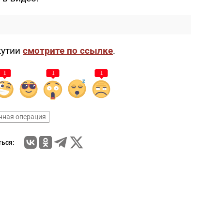
кутии
смотрите по ссылке
.
1
1
1
нная операция
ься: