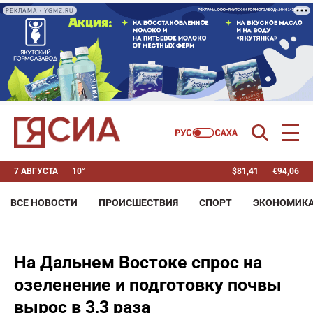
РЕКЛАМА • YGMZ.RU
7 АВГУСТА
10°
$
81,41
€
94,06
ВСЕ НОВОСТИ
ПРОИСШЕСТВИЯ
СПОРТ
ЭКОНОМИК
На Дальнем Востоке спрос на
озеленение и подготовку почвы
вырос в 3,3 раза