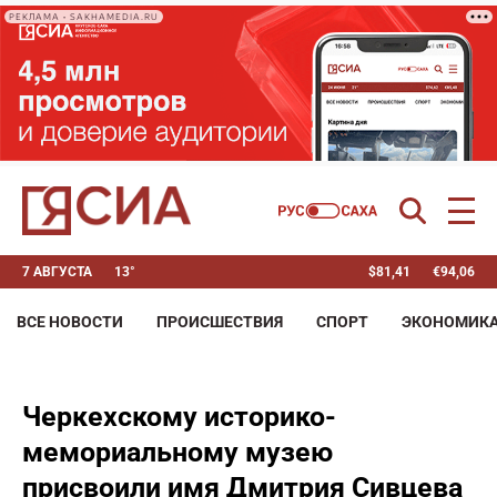
РЕКЛАМА • SAKHAMEDIA.RU
7 АВГУСТА
13°
$
81,41
€
94,06
ВСЕ НОВОСТИ
ПРОИСШЕСТВИЯ
СПОРТ
ЭКОНОМИК
Черкехскому историко-
мемориальному музею
присвоили имя Дмитрия Сивцева