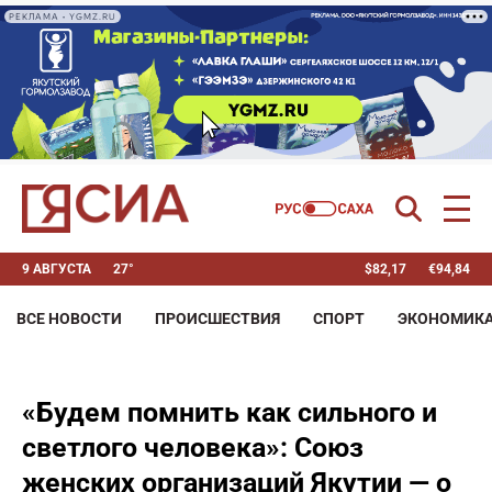
РЕКЛАМА • YGMZ.RU
9 АВГУСТА
27°
$
82,17
€
94,84
ВСЕ НОВОСТИ
ПРОИСШЕСТВИЯ
СПОРТ
ЭКОНОМИК
«Будем помнить как сильного и
светлого человека»: Союз
женских организаций Якутии — о