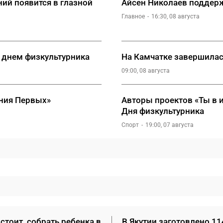
ий появится в глазной
Айсен Николаев поддерж
Главное
16:30, 08 августа
 днем физкультурника
На Камчатке завершилас
09:00, 08 августа
ния Первых»
Авторы проектов «Ты в 
Дня физкультурника
Спорт
19:00, 07 августа
стоит, собрать ребенка в
В Якутии заготовлено 11