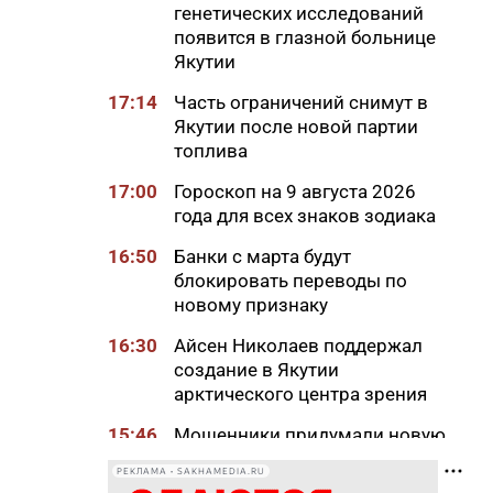
генетических исследований
появится в глазной больнице
Якутии
17:14
Часть ограничений снимут в
Якутии после новой партии
топлива
17:00
Гороскоп на 9 августа 2026
года для всех знаков зодиака
16:50
Банки с марта будут
блокировать переводы по
новому признаку
16:30
Айсен Николаев поддержал
создание в Якутии
арктического центра зрения
15:46
Мошенники придумали новую
схему обмана с
РЕКЛАМА • SAKHAMEDIA.RU
«экстрасенсами»