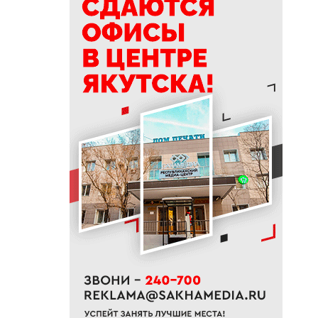
15:39
Приметы на 9 августа 2026
года: как провести день
Пантелеймона
15:29
К Земле приближается
потенциально опасный
астероид
14:41
В трех районах Якутии
прогнозируют сильные дожди
13:32
В Якутии за сутки потушили
десять лесных пожаров
12:52
Гороскоп на неделю с 10 по 16
августа 2026 года
12:29
Айсен Николаев поздравил
якутян с Всероссийским днем
физкультурника