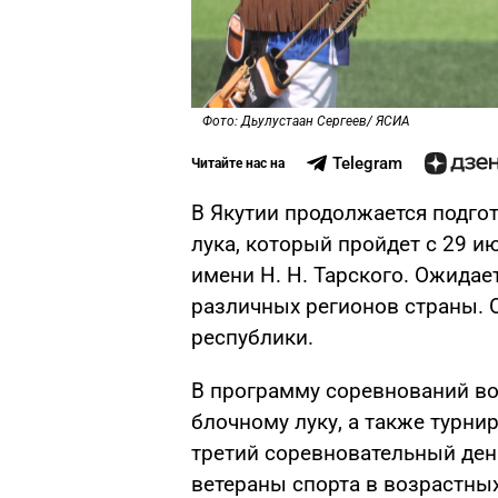
Фото: Дьулустаан Сергеев/ ЯСИА
Telegram
Читайте нас на
В Якутии продолжается подгот
лука, который пройдет с 29 и
имени Н. Н. Тарского. Ожидае
различных регионов страны. 
республики.
В программу соревнований во
блочному луку, а также турни
третий соревновательный ден
ветераны спорта в возрастных