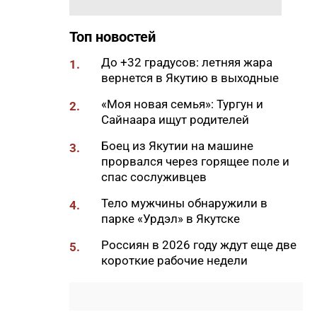
11:50
Образование сквозь года: как
выучить язык и не бросить на
полпути
Топ новостей
11:35
Российские школьники будут
До +32 градусов: летняя жара
1.
учиться по новой программе
вернется в Якутию в выходные
11:15
Автодорогу «Анабар» в Якутии
«Моя новая семья»: Тургун и
2.
перекрыли из-за лесного
Сайнаара ищут родителей
пожара
Боец из Якутии на машине
3.
10:56
Новая платформа ЕР поможет
прорвался через горящее поле и
ветеранам СВО найти работу
спас сослуживцев
10:22
В Усть-Майском районе
Тело мужчины обнаружили в
4.
ликвидировали лесной пожар
парке «Урдэл» в Якутске
на 13 гектарах
Россиян в 2026 году ждут еще две
5.
10:01
Якутяне рассказали, что
короткие рабочие недели
считают главным подарком в
своей жизни
09:41
Сколько стоит, собрать