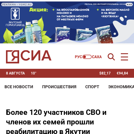
РЕКЛАМА • YGMZ.RU
8 АВГУСТА
10°
$
82,17
€
94,84
ВСЕ НОВОСТИ
ПРОИСШЕСТВИЯ
СПОРТ
ЭКОНОМИК
Более 120 участников СВО и
членов их семей прошли
реабилитацию в Якутии