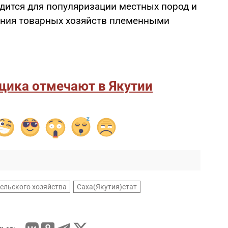
водится для популяризации местных пород и
ания товарных хозяйств племенными
щика отмечают в Якутии
сельского хозяйства
Саха(Якутия)стат