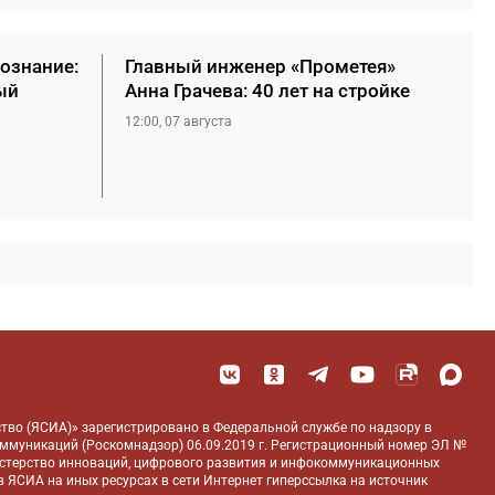
сознание:
Главный инженер «Прометея»
ый
Анна Грачева: 40 лет на стройке
12:00, 07 августа
тво (ЯСИА)» зарегистрировано в Федеральной службе по надзору в
оммуникаций (Роскомнадзор) 06.09.2019 г. Регистрационный номер ЭЛ №
истерство инноваций, цифрового развития и инфокоммуникационных
 ЯСИА на иных ресурсах в сети Интернет гиперссылка на источник