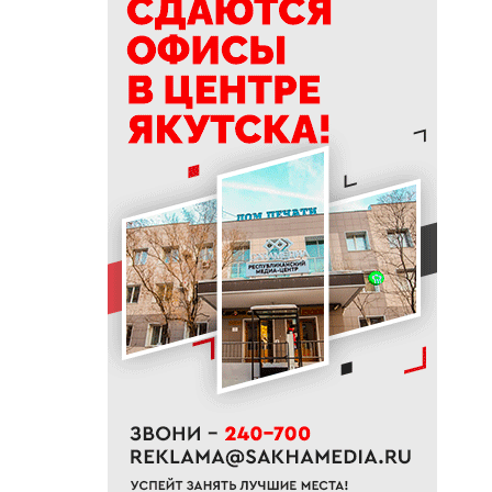
17:56
Жительница Жатая похитила
33 цветка с клумбы в центре
Якутска
17:51
«Здесь нет типовых задач»:
начальник стройплощадки
«Полюс Строя» Евгений
Самсонов о работе в суровом
климате
17:45
Слет молодых специалистов
Минтруда Якутии объединил
30 участников из трех
муниципалитетов
17:34
Якутяне подали более 61
тысяч заявлений на получение
земельных участков
17:32
«Точка будущего. Якутия»:
самый масштабный
образовательный проект на