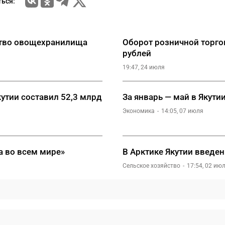
ься:
ство овощехранилища
Оборот розничной торгов
рублей
19:47, 24 июля
кутии составил 52,3 млрд
За январь — май в Якут
Экономика
14:05, 07 июля
а во всем мире»
В Арктике Якутии введе
Сельское хозяйство
17:54, 02 ию