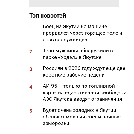
вечной мерзлоте
Топ новостей
17:22
47 участников из арктических
районов Якутии объединил XI
Боец из Якутии на машине
1.
Молодежный Суглан в
прорвался через горящее поле и
Октемцах
спас сослуживцев
17:17
Гороскоп на выходные 8 и 9
Тело мужчины обнаружили в
2.
августа 2026 года
парке «Урдэл» в Якутске
17:09
Объемы заправки
Россиян в 2026 году ждут еще две
3.
увеличились в Южной Якутии
короткие рабочие недели
после повышения суточных
лимитов
АИ-95 — только по топливной
4.
карте: на единственной свободной
17:04
Девять жителей Якутии
АЗС Якутска вводят ограничения
отметили 100-летний юбилей
в первом полугодии 2026 года
Будет очень холодно: в Якутии
5.
обещают мокрый снег и ночные
16:55
Более 120 жителей Якутии с
заморозки
инвалидностью нашли работу