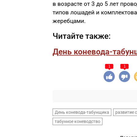
в возрасте от 3 до 5 лет про
типов лошадей и комплектов
жеребцами.
Читайте также:
День коневода-табун
1
1
День коневода-табунщика
развитие 
табунное коневодство