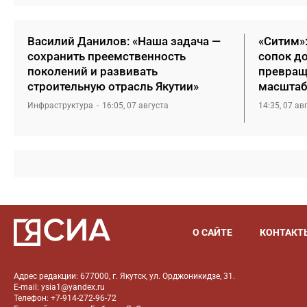
Василий Данилов: «Наша задача —
«Ситим»
сохранить преемственность
сопок д
поколений и развивать
превращ
строительную отрасль Якутии»
масштаб
Инфраструктура
16:05, 07 августа
14:35, 07 ав
О САЙТЕ
КОНТАКТ
Адрес редакции: 677000, г. Якутск, ул. Орджоникидзе, 31.
E-mail: ysia1@yandex.ru
Телефон: +7-914-272-96-72