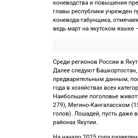
коневодства и повышения пре
главы республики учрежден 
коневода-табунщика, отмечае
ведь март на якутском языке 
Среди регионов России в Яку
Далее следуют Башкортостан, 
предварительным данным, пог
года в хозяйствах всех катего
Наибольшее поголовье живот
279), Мегино-Кангаласском (1
голов). Лошадей, пусть даже 
районах Якутии.
На начало 2025 года разведе