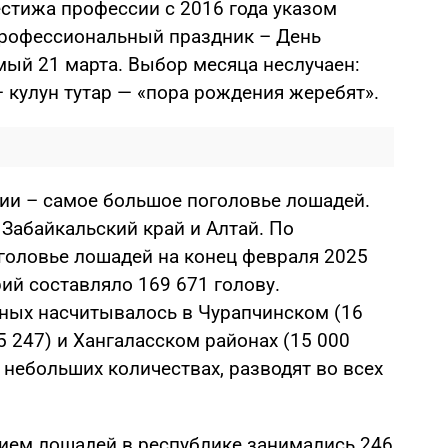
стижа профессии с 2016 года указом
профессиональный праздник – День
мый 21 марта. Выбор месяца неслучаен:
– кулун тутар — «пора рождения жеребят».
тии – самое большое поголовье лошадей.
Забайкальский край и Алтай. По
оловье лошадей на конец февраля 2025
рий составляло 169 671 голову.
ных насчитывалось в Чурапчинском (16
5 247) и Хангаласском районах (15 000
в небольших количествах, разводят во всех
нием лошадей в республике занимались 246