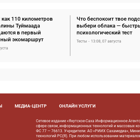
: как 110 километров
Что беспокоит твое под
олины Туймаада
выбери облака — быстр
аются в первый
психологический тест
ный экомаршрут
Тесты
13:08, 07 августа
густа
Ы
МЕДИА-ЦЕНТР
ОНЛАЙН УСЛУГИ
Сетевое издание «Якутское-Саха Информационное Агентс
сфере связи, информационных технологий и массовых к
ФС 77 — 76613. Учредители: АО «РИИХ Сахамедиа», Мин
технологий РС(Я). При любом использовании материалов