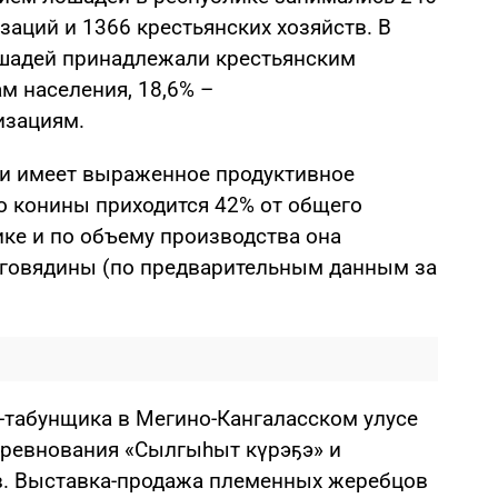
аций и 1366 крестьянских хозяйств. В
ошадей принадлежали крестьянским
ам населения, 18,6% –
изациям.
ии имеет выраженное продуктивное
о конины приходится 42% от общего
ике и по объему производства она
 говядины (по предварительным данным за
-табунщика в Мегино-Кангаласском улусе
оревнования «Сылгыһыт күрэҕэ» и
в. Выставка-продажа племенных жеребцов