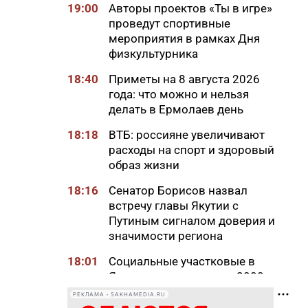
19:00
Авторы проектов «Ты в игре»
проведут спортивные
мероприятия в рамках Дня
физкультурника
18:40
Приметы на 8 августа 2026
года: что можно и нельзя
делать в Ермолаев день
18:18
ВТБ: россияне увеличивают
расходы на спорт и здоровый
образ жизни
18:16
Сенатор Борисов назвал
встречу главы Якутии с
Путиным сигналом доверия и
значимости региона
18:01
Социальные участковые в
Якутии приняли около 2000
обращений
РЕКЛАМА • SAKHAMEDIA.RU