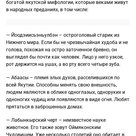
богатой якутской мифологии, которые веками живут
в народных преданиях, в том числе:
— Йоодэиисьэньулбэн – остроголовый старик из
Нижнего мира. Если бы не чрезвычайная худоба и не
голова, похожая на остро заточенное бревно, он
выглядел бы почти как человек. Лицо у него узкое,
рот держится на ушах, а во рту всего четыре зуба.
— Абаасы – племя злых духов, расселившихся по
всей Якутии. Способны менять свою внешность,
людям являются в облике одноглазых, одноруких и
одноногих чудищ или появляются в виде огня. Любят
прятаться в заброшенных домах.
— Лабынкырский черт – неизвестное науке
животное. Его также зовут Оймяконским
Чудовищем. Уже несколько столетий оно обитает в