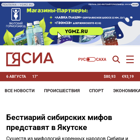
РЕКЛАМА • YGMZ.RU
6 АВГУСТА
17°
$
80,93
€
93,19
ВСЕ НОВОСТИ
ПРОИСШЕСТВИЯ
СПОРТ
ЭКОНОМИК
Бестиарий сибирских мифов
представят в Якутске
Существ из мифологий коренных народов Сибири и