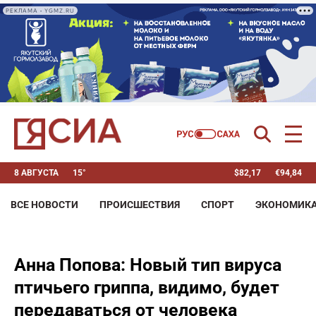
РЕКЛАМА • YGMZ.RU
8 АВГУСТА
15°
$
82,17
€
94,84
ВСЕ НОВОСТИ
ПРОИСШЕСТВИЯ
СПОРТ
ЭКОНОМИК
Анна Попова: Новый тип вируса
птичьего гриппа, видимо, будет
передаваться от человека