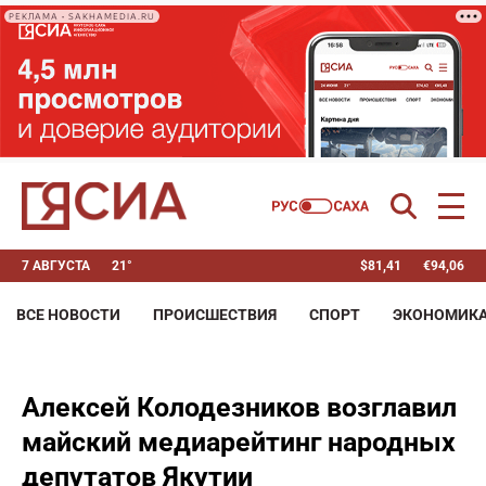
РЕКЛАМА • SAKHAMEDIA.RU
7 АВГУСТА
21°
$
81,41
€
94,06
ВСЕ НОВОСТИ
ПРОИСШЕСТВИЯ
СПОРТ
ЭКОНОМИК
Алексей Колодезников возглавил
майский медиарейтинг народных
депутатов Якутии