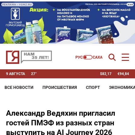
РЕКЛАМА • YGMZ.RU
9 АВГУСТА
27°
$
82,17
€
94,84
ВСЕ НОВОСТИ
ПРОИСШЕСТВИЯ
СПОРТ
ЭКОНОМИК
Александр Ведяхин пригласил
гостей ПМЭФ из разных стран
выступить на AI Journey 2026