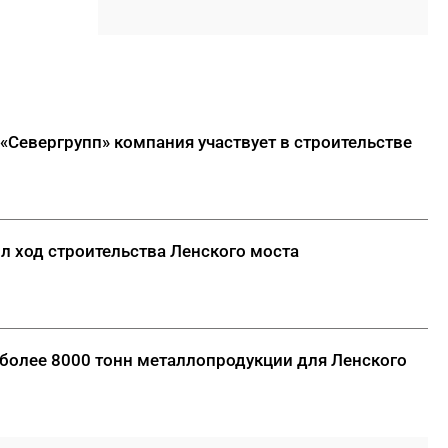
отбившийся от матери
17:30
Якутяне могут попасть в
Гранд-финал «КАРДО» через
открытые квалификации во
Владивостоке
«Севергрупп» компания участвует в строительстве
17:15
ООО «Транснефть – Восток»
оказало помощь эвенкийской
общине
17:00
Минтранс Якутии:
л ход строительства Ленского моста
транспортный комплекс
полностью обеспечен
топливом
ДАЛЕЕ
 более 8000 тонн металлопродукции для Ленского