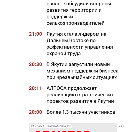
наслеге обсудили вопросы
развития территории и
поддержки
сельхозпроизводителей
21:00
Якутия стала лидером на
Дальнем Востоке по
эффективности управления
охраной труда
20:30
В Якутии запустили новый
механизм поддержки бизнеса
при чрезвычайных ситуациях
20:11
АЛРОСА продолжает
реализацию стратегических
проектов развития в Якутии
20:00
Более 1,3 тысячи участников
СВО и членов их семей
получили земельные участки
РЕКЛАМА • SAKHAMEDIA.RU
в Якутии