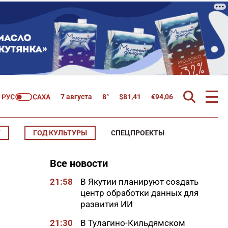
7 августа
8°
$
81,41
€
94,06
Т
ГОД КУЛЬТУРЫ
СПЕЦПРОЕКТЫ
Все новости
21:58
В Якутии планируют создать
центр обработки данных для
развития ИИ
21:30
В Тулагино-Кильдямском