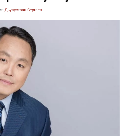
ст:
Дьулустаан Сергеев