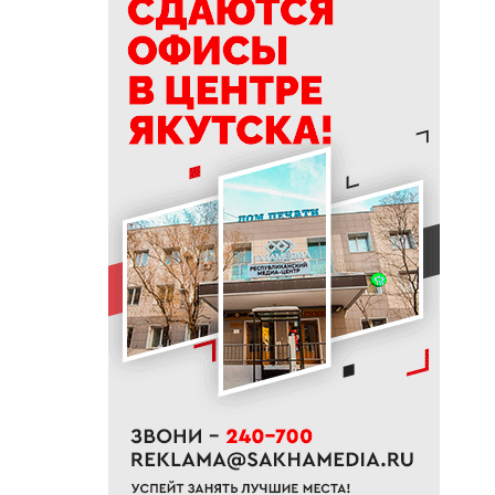
19:50
76% якутян заранее
предупреждают работодателя
об увольнении
19:25
Новый аэропорт в Мирном
планируется ввести в
эксплуатацию в 2027 году
19:00
В Якутии работает пилотный
проект «Маршрут заботы» для
пациентов после выписки
18:47
В Якутии стартовал
молодежный Суглан коренных
малочисленных народов
Севера
18:40
В Якутии заготовлено более
65% от годового плана сырого
молока