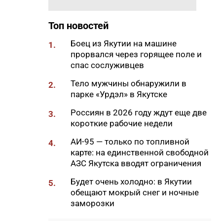
18:29
Якутские механики
восстановили две единицы
Топ новостей
спецтехники в зоне СВО
Боец из Якутии на машине
1.
18:22
В АЗС Южной Якутии ситуация
прорвался через горящее поле и
стабилизируется
спас сослуживцев
18:05
Вышла новая инди-хоррор
Тело мужчины обнаружили в
2.
игра от якутских
парке «Урдэл» в Якутске
разработчиков
Россиян в 2026 году ждут еще две
3.
18:01
85-квартирный дом в
короткие рабочие недели
Октемцах сдадут в конце
августа
АИ-95 — только по топливной
4.
карте: на единственной свободной
17:50
Минздрав Якутии: раннее
АЗС Якутска вводят ограничения
выявление гепатита С
позволяет предотвратить
Будет очень холодно: в Якутии
5.
осложнения
обещают мокрый снег и ночные
заморозки
17:36
В Таттинском районе в село
забрел медвежонок,