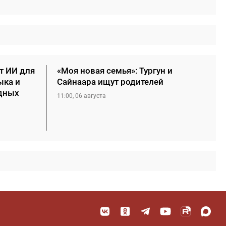
т ИИ для
«Моя новая семья»: Тургун и
ыка и
Сайнаара ищут родителей
дных
11:00, 06 августа