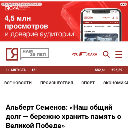
РЕКЛАМА • SAKHAMEDIA.RU
11 АВГУСТА
16°
$
82,61
€
95,29
ВСЕ НОВОСТИ
ПРОИСШЕСТВИЯ
СПОРТ
ЭКОНОМИК
Альберт Семенов: «Наш общий
долг — бережно хранить память о
Великой Победе»