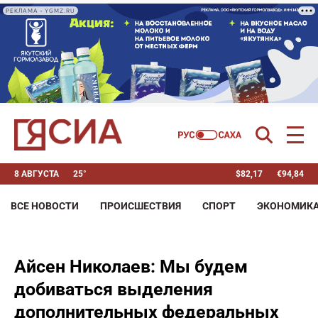
РЕКЛАМА • YGMZ.RU
8 АВГУСТА
25°
$
82,17
€
94,84
ВСЕ НОВОСТИ
ПРОИСШЕСТВИЯ
СПОРТ
ЭКОНОМИК
Айсен Николаев: Мы будем
добиваться выделения
дополнительных федеральных