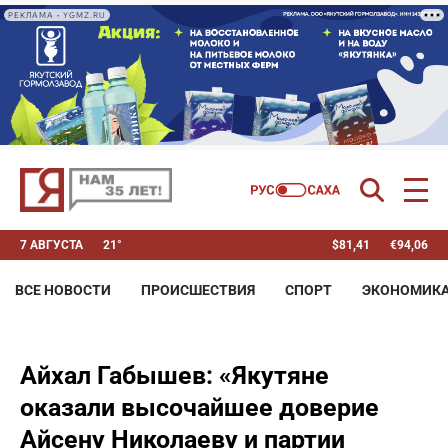
РЕКЛАМА • YGMZ.RU
7 АВГУСТА
21°
$
81,41
€
94,06
ВСЕ НОВОСТИ
ПРОИСШЕСТВИЯ
СПОРТ
ЭКОНОМИК
Айхал Габышев: «Якутяне
оказали высочайшее доверие
Айсену Николаеву и партии