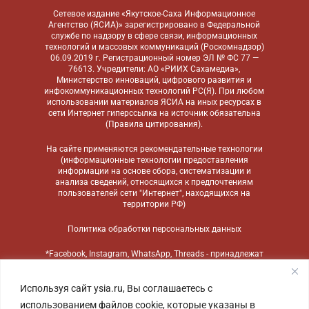
Сетевое издание «Якутское-Саха Информационное
Агентство (ЯСИА)» зарегистрировано в Федеральной
службе по надзору в сфере связи, информационных
технологий и массовых коммуникаций (Роскомнадзор)
06.09.2019 г. Регистрационный номер ЭЛ № ФС 77 —
76613. Учредители: АО «РИИХ Сахамедиа»,
Министерство инноваций, цифрового развития и
инфокоммуникационных технологий РС(Я). При любом
использовании материалов ЯСИА на иных ресурсах в
сети Интернет гиперссылка на источник обязательна
(
Правила цитирования
).
На сайте применяются
рекомендательные технологии
(информационные технологии предоставления
информации на основе сбора, систематизации и
анализа сведений, относящихся к предпочтениям
пользователей сети "Интернет", находящихся на
территории РФ)
Политика обработки персональных данных
*Facebook, Instagram, WhatsApp, Threads - принадлежат
компании Meta, признанной экстремистской
организацией и запрещенной в России
Используя сайт ysia.ru, Вы соглашаетесь с
использованием файлов cookie, которые указаны в