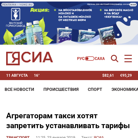
РЕКЛАМА • YGMZ.RU
11 АВГУСТА
16°
$
82,61
€
95,29
ВСЕ НОВОСТИ
ПРОИСШЕСТВИЯ
СПОРТ
ЭКОНОМИК
Агрегаторам такси хотят
запретить устанавливать тарифы
ТРАНСПОРТ
11:25, 23 января 2019
Текст:
ЯСИА