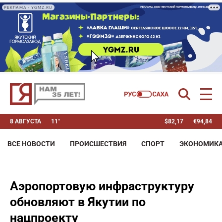
РЕКЛАМА • YGMZ.RU
8 АВГУСТА
11°
$
82,17
€
94,84
ВСЕ НОВОСТИ
ПРОИСШЕСТВИЯ
СПОРТ
ЭКОНОМИК
Аэропортовую инфраструктуру
обновляют в Якутии по
нацпроекту