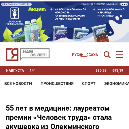
РЕКЛАМА • YGMZ.RU
6 АВГУСТА
14°
$
80,93
€
93,19
ВСЕ НОВОСТИ
ПРОИСШЕСТВИЯ
СПОРТ
ЭКОНОМИК
55 лет в медицине: лауреатом
премии «Человек труда» стала
акушерка из Олекминского