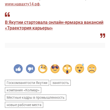
www.навахту14.рф
.
В Якутии стартовала онлайн-ярмарка вакансий
«Траектория карьеры»
Госкомзанятости Якутии
занятость
компания «Колмар»
Местные кадры в промышленность
новые рабочие места