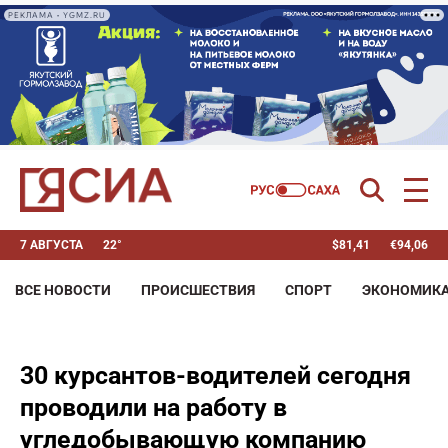
РЕКЛАМА • YGMZ.RU
7 АВГУСТА
22°
$
81,41
€
94,06
ВСЕ НОВОСТИ
ПРОИСШЕСТВИЯ
СПОРТ
ЭКОНОМИК
30 курсантов-водителей сегодня
проводили на работу в
угледобывающую компанию