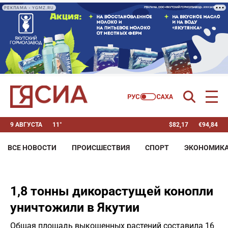
РЕКЛАМА • YGMZ.RU
9 АВГУСТА
11°
$
82,17
€
94,84
ВСЕ НОВОСТИ
ПРОИСШЕСТВИЯ
СПОРТ
ЭКОНОМИК
1,8 тонны дикорастущей конопли
уничтожили в Якутии
Общая площадь выкошенных растений составила 16